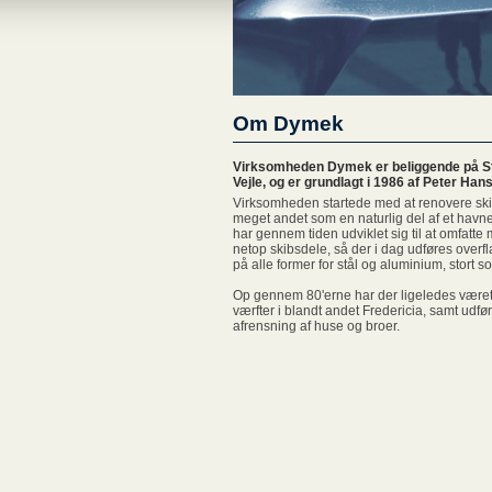
Om Dymek
Virksomheden Dymek er beliggende på St
Vejle, og er grundlagt i 1986 af Peter Han
Virksomheden startede med at renovere sk
meget andet som en naturlig del af et havn
har gennem tiden udviklet sig til at omfatt
netop skibsdele, så der i dag udføres over
på alle former for stål og aluminium, stort 
Op gennem 80'erne har der ligeledes været
værfter i blandt andet Fredericia, samt udfø
afrensning af huse og broer.